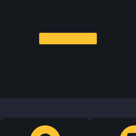
ah diberi tahu. Jika Anda memiliki pertanyaan lebih l
Service untuk melaporkan masalah ini. Terima kasih!
Home