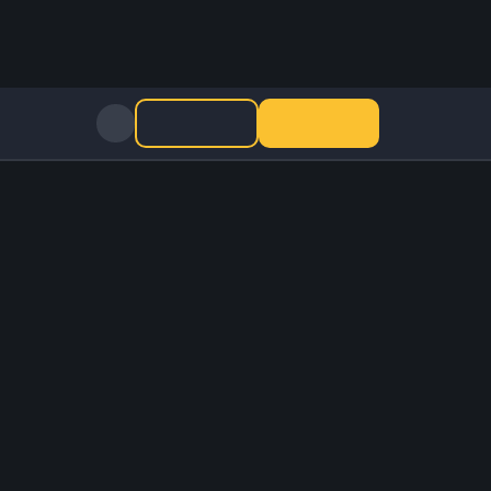
Masuk
Daftar
SIL KELUARAN
!