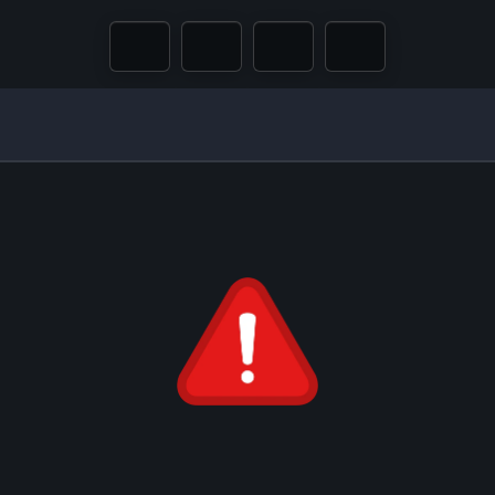
0
0
0
0
HR
JAM
MEN
DTK
ORT
SLOTS
TOGEL
LIVE CASINO
E-GAMES
PROMOSI
HA
Ups! Ada yang Tidak Beres