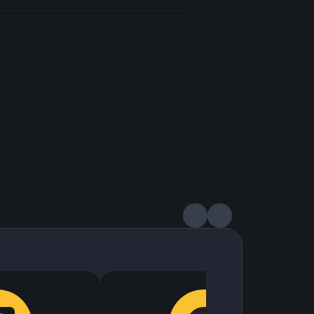
anjut, silakan hubungi Customer